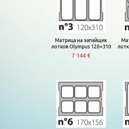
Матрица на запайщик
Ма
лотков Olympus 120×310
лотк
7 144 €