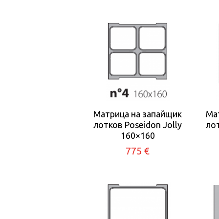
Матрица на запайщик
Ма
лотков Poseidon Jolly
лот
160×160
775 €