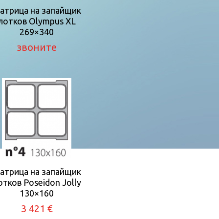
атрица на запайщик
лотков Olympus XL
269×340
звоните
атрица на запайщик
отков Poseidon Jolly
130×160
3 421 €