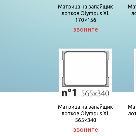
Матрица на запайщик
Ма
лотков Olympus XL
л
170×156
звоните
Матрица на запайщик
Ма
лотков Olympus XL
лот
565×340
звоните