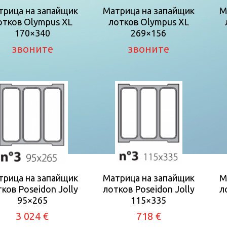
трица на запайщик
Матрица на запайщик
М
отков Olympus XL
лотков Olympus XL
170×340
269×156
звоните
звоните
трица на запайщик
Матрица на запайщик
М
ков Poseidon Jolly
лотков Poseidon Jolly
л
95×265
115×335
3 024 €
718 €