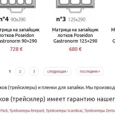
трица на запайщик
Матрица на запайщик
М
лотков Poseidon
лотков Poseidon
astronorm 90×290
Gastronorm 125×290
G
728 €
680 €
1
2
3
следующая ›
последняя »
ов (трейсилеры) и пленки для запайки. Мы производ
ов (трейсилер) имеет гарантию нашего
 Pack
,
Трейсилеры Reepack
,
Трейсилеры Scandivac
,
Трейсилеры Zerm