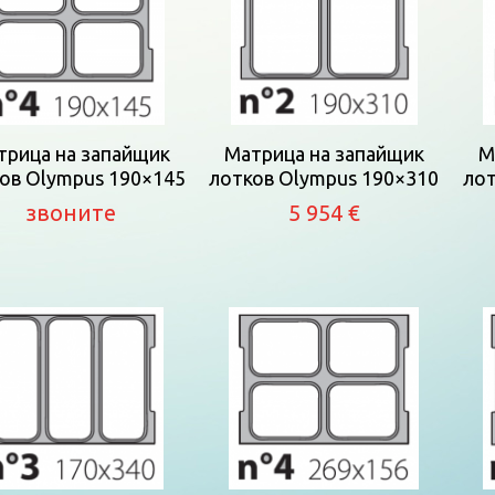
трица на запайщик
Матрица на запайщик
М
ов Olympus 190×145
лотков Olympus 190×310
лот
звоните
5 954 €