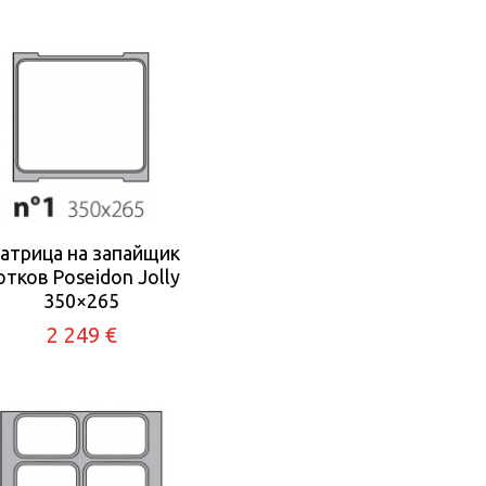
атрица на запайщик
отков Poseidon Jolly
350×265
2 249 €