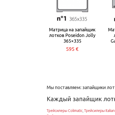
Матрица на запайщик
Ма
лотков Poseidon Jolly
365×335
G
595 €
Страницы
Мы поставляем: запайщики лотк
Каждый запайщик лотк
Трейсилеры Colimatic
,
Трейсилеры Italian