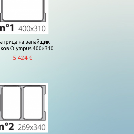
атрица на запайщик
ков Olympus 400×310
5 424 €