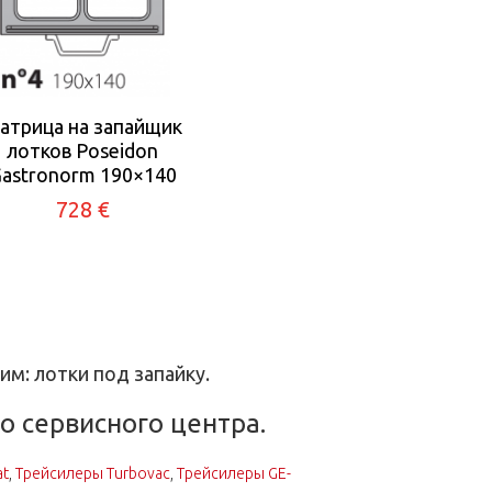
атрица на запайщик
лотков Poseidon
astronorm 190×140
728 €
им: лотки под запайку.
 сервисного центра.
at
,
Трейсилеры Turbovac
,
Трейсилеры GE-