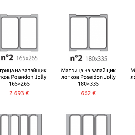
трица на запайщик
Матрица на запайщик
М
ков Poseidon Jolly
лотков Poseidon Jolly
л
165×265
180×335
2 693 €
662 €