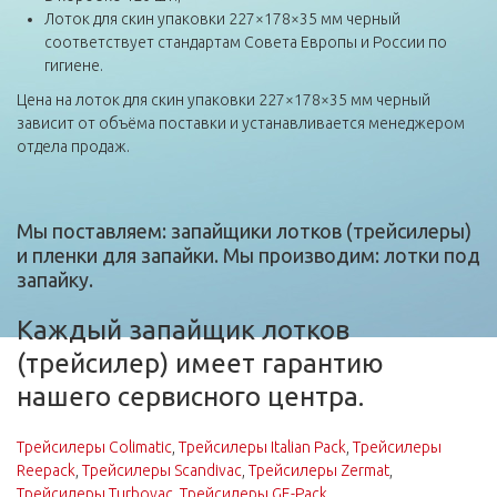
Лоток для скин упаковки 227×178×35 мм черный
соответствует стандартам Совета Европы и России по
гигиене.
Цена на лоток для скин упаковки 227×178×35 мм черный
зависит от объёма поставки и устанавливается менеджером
отдела продаж.
Мы поставляем: запайщики лотков (трейсилеры)
и пленки для запайки. Мы производим: лотки под
запайку.
Каждый запайщик лотков
(трейсилер) имеет гарантию
нашего сервисного центра.
Трейсилеры Colimatic
,
Трейсилеры Italian Pack
,
Трейсилеры
Reepack
,
Трейсилеры Scandivac
,
Трейсилеры Zermat
,
Трейсилеры Turbovac
,
Трейсилеры GE-Pack
.