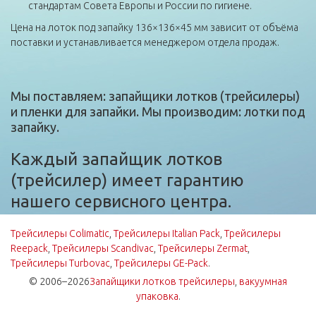
стандартам Совета Европы и России по гигиене.
Цена на лоток под запайку 136×136×45 мм зависит от объёма
поставки и устанавливается менеджером отдела продаж.
Мы поставляем: запайщики лотков (трейсилеры)
и пленки для запайки. Мы производим: лотки под
запайку.
Каждый запайщик лотков
(трейсилер) имеет гарантию
нашего сервисного центра.
Трейсилеры Colimatic
,
Трейсилеры Italian Pack
,
Трейсилеры
Reepack
,
Трейсилеры Scandivac
,
Трейсилеры Zermat
,
Трейсилеры Turbovac
,
Трейсилеры GE-Pack
.
© 2006–2026
Запайщики лотков трейсилеры
,
вакуумная
упаковка
.