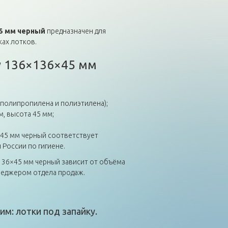
45 мм черный
предназначен для
ках лотков.
у 136×136×45 мм
(полипропилена и полиэтилена);
м, высота 45 мм;
×45 мм черный соответствует
 России по гигиене.
×136×45 мм черный зависит от объёма
неджером отдела продаж.
им: лотки под запайку.