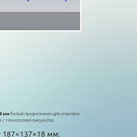
8 мм
белый предназначен для упаковки
 с технологией вакуум/газ.
у 187×137×18 мм: