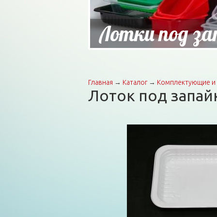
Лотки под за
Главная
→
Каталог
→
Комплектующие и 
Вы здесь
Лоток под запай