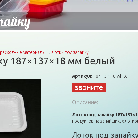
пайку
расходные материалы
→
Лотки под запайку
ку 187×137×18 мм белый
Артикул:
187-137-18-white
звоните
Описание:
Лоток под запайку 187×137×1
продуктов на запайщиках лотков
Лоток под запайк