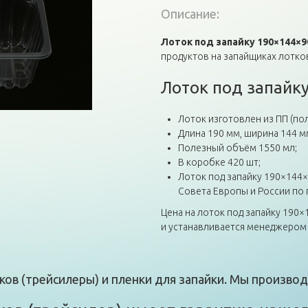
Описание:
Лоток под запайку 190×144×9
продуктов на запайщиках лотков
Лоток под запайк
Лоток изготовлен из ПП (по
Длина 190 мм, ширина 144 м
Полезный объём 1550 мл;
В коробке 420 шт;
Лоток под запайку 190×144×
Совета Европы и России по 
Цена на лоток под запайку 190
и устанавливается менеджером 
ов (трейсилеры) и пленки для запайки. Мы производ