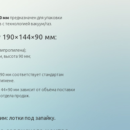
0 мм
предназначен для упаковки
 с технологией вакуум/газ.
у 190×144×90 мм:
липропилена);
м, высота 90 мм;
90 мм соответствует стандартам
гигиене.
×144×90 мм зависит от объёма поставки
отдела продаж.
им: лотки под запайку.