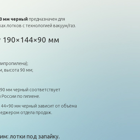
90 мм черный
предназначен для
ах лотков с технологией вакуум/газ.
у 190×144×90 мм
липропилена);
м, высота 90 мм;
×90 мм черный соответствует
 России по гигиене.
×144×90 мм черный зависит от объёма
неджером отдела продаж.
им: лотки под запайку.