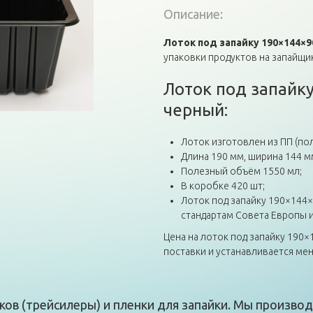
Описание:
Лоток под запайку 190×144×
упаковки продуктов на запайщик
Лоток под запайк
черный:
Лоток изготовлен из ПП (по
Длина 190 мм, ширина 144 м
Полезный объём 1550 мл;
В коробке 420 шт;
Лоток под запайку 190×144
стандартам Совета Европы и
Цена на лоток под запайку 190
поставки и устанавливается ме
ов (трейсилеры) и пленки для запайки. Мы производ