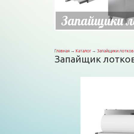
Запайщики ло
Главная
→
Каталог
→
Запайщики лотков
Вы здесь
Запайщик лотков 