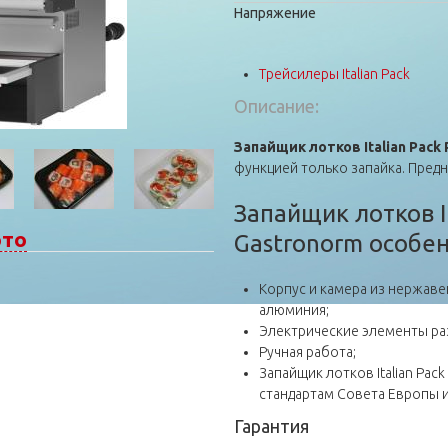
Напряжение
Трейсилеры Italian Pack
Описание:
Запайщик лотков Italian Pack
функцией только запайка. Пред
Запайщик лотков It
ь
ото
Gastronorm особен
Корпус и камера из нержаве
алюминия;
Электрические элементы раз
Ручная работа;
Запайщик лотков Italian Pack
стандартам Совета Европы и
Гарантия