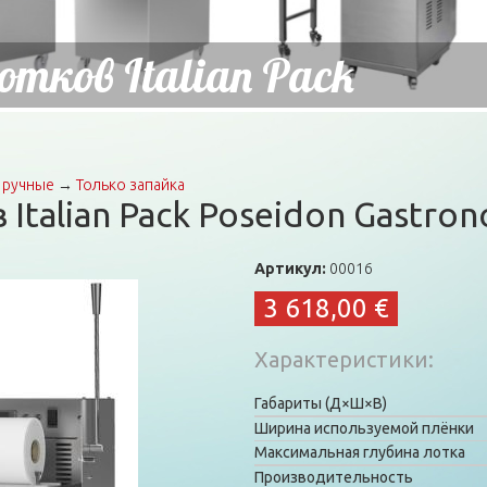
тков Italian Pack
 ручные
→
Только запайка
Italian Pack Poseidon Gastro
Артикул:
00016
3 618,00 €
Характеристики
Габариты (Д×Ш×В)
Ширина используемой плёнки
Максимальная глубина лотка
Производительность