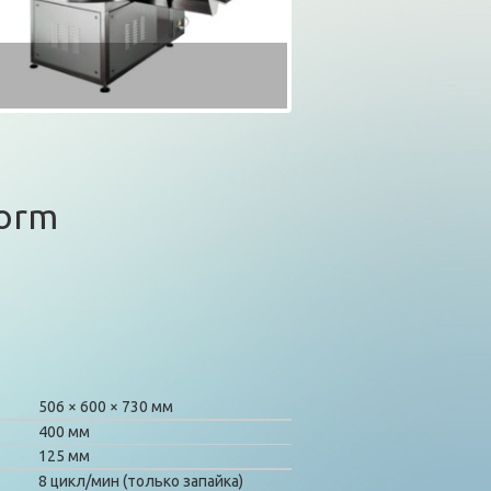
norm
506
600
730 мм
400 мм
125 мм
8 цикл/мин (только запайка)