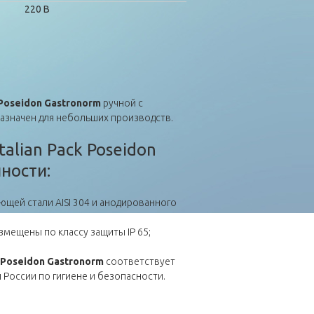
220 В
Poseidon
Gastronorm
ручной с
назначен для небольших производств.
alian Pack Poseidon
ности:
ющей стали AISI 304 и анодированного
мещены по классу защиты IP 65;
Poseidon
Gastronorm
соответствует
 России по гигиене и безопасности.