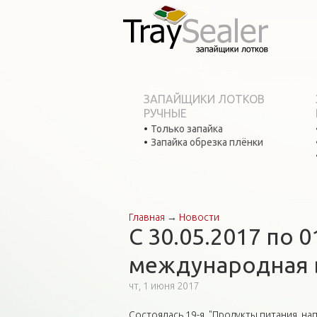
ЗАПАЙЩИКИ ЛОТКОВ
РУЧНЫЕ
Только запайка
Запайка обрезка плёнки
Главная
→
Новости
Вы здесь
С 30.05.2017 по 0
международная вы
чт, 1 июня 2017
Состоялась 19-я "Продукты питания, н