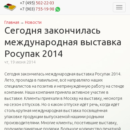
+7 (495)
502-22-03
Навиг
+7 (903)
755-19-98
Главная
→
Новости
Вы здесь
Сегодня закончилась
международная выставка
Росупак 2014
чт, 19 июня 2014
Сегодня закончилась международная выставка Росупак 2014.
Лето, прохлада в павильоне, всё направляло наших
специалистов на позитив и непринуждённую работу на стенде
компании. Наша компания приняла активное участие в
выставке. Клиенты приехали в Москву на выставку, несмотря
на сезон отпусков. Но о каком отпуске идёт речь, когда идёт
столь крупная международная выставка посвящённая
упаковке продукции выпускаемой нашими родными
производителями. Многие клиенты, посетившие выставку,
получили памятные подарки. Большое количество печатной