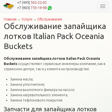
+7 (495)
502-22-03
Навиг
+7 (903)
755-19-98
Главная
→
Услуги
→
Обслуживание
Вы здесь
Обслуживание запайщика
лотков Italian Pack Oceania
Buckets
Обслуживание запайщика лотков Italian Pack Oceania
Buckets
осуществляют сервисные инженеры компании, как в
сервисном центре, так и у клиента на производстве.
Замена масла;
Замена уплотнителя;
Замена выхлопного фильтра на насосе;
Замена нагревательного элемента;
Замена тефлонового покрытия.
Запчасти для запайщика лотков