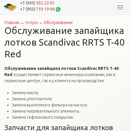
+7 (495)
502-22-03
Навиг
+7 (903)
755-19-98
Главная
→
Услуги
→
Обслуживание
Вы здесь
Обслуживание запайщика
лотков Scandivac RRTS T-40
Red
Обслуживание запайщика лотков Scandivac RRTS T-40
Red
осуществляют сервисные инженеры компании, как в
сервисном центре, так и у клиента на производстве.
Замена масла;
Замена уплотнителя;
Замена выхлопного фильтра на насосе;
Замена нагревательного элемента;
Замена тефлонового покрытия.
Запчасти для запайщика лотков