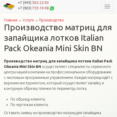
+7 (495)
502-22-03
Навиг
+7 (903)
755-19-98
Главная
→
Услуги
→
Производство
Вы здесь
Производство матриц для
запайщика лотков Italian
Pack Okeania Mini Skin BN
Производство матриц для запайщика лотков Italian Pack
Okeania Mini Skin BN
осуществляют специалисты сервисного
центра нашей компании на профессиональном оборудовании
с числовым программным управлением. Каждая матрица идёт с
верхним инструментом, который осуществляет запайку и
контурную обрезку пленки по периметру лотка.
По образцу клиента;
По чертежам клиента.
Оставить заявку на производство матриц для запайщика