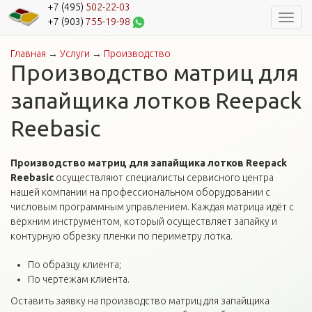
+7 (495)
502-22-03
Навиг
+7 (903)
755-19-98
Главная
→
Услуги
→
Производство
Вы здесь
Производство матриц для
запайщика лотков Reepack
Reebasic
Производство матриц для запайщика лотков Reepack
Reebasic
осуществляют специалисты сервисного центра
нашей компании на профессиональном оборудовании с
числовым программным управлением. Каждая матрица идёт с
верхним инструментом, который осуществляет запайку и
контурную обрезку пленки по периметру лотка.
По образцу клиента;
По чертежам клиента.
Оставить заявку на производство матриц для запайщика