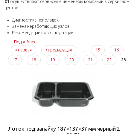
21
осуществляют сервисные инженеры компании в сервисном
центре.
Диагностика неполадок;
Замена неработающих узлов;
Рекомендации по эксплуатации.
Подробнее
о Ремонт запайщика лотков Scandivac RRTS T-21
Страницы
« первая
‹ предыдущая
…
15
16
17
18
19
20
21
22
23
Лоток под запайку 187×137×37 мм черный 2