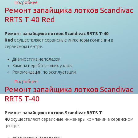
Подробнее
о Ремонт запайщика лотков Scandivac RRTS T-63
Ремонт запайщика лотков Scandivac
RRTS T-40 Red
Ремонт запайщика лотков Scandivac RRTS T-40
Red
осуществляют сервисные инженеры компании в
сервисном центре.
Диагностика неполадок;
Замена неработающих узлов;
Рекомендации по эксплуатации.
Подробнее
о Ремонт запайщика лотков Scandivac RRTS T-40
Ремонт запайщика лотков Scandivac
Red
RRTS T-40
Ремонт запайщика лотков Scandivac RRTS T-
40
осуществляют сервисные инженеры компании в сервисном
центре.