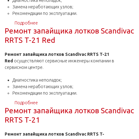
Диагностика неполадок;
Замена неработающих узлов;
Рекомендации по эксплуатации.
Подробнее
о Ремонт запайщика лотков Scandivac RRTS T-40
Ремонт запайщика лотков Scandivac
RRTS T-21 Red
Ремонт запайщика лотков Scandivac RRTS T-21
Red
осуществляют сервисные инженеры компании в
сервисном центре.
Диагностика неполадок;
Замена неработающих узлов;
Рекомендации по эксплуатации.
Подробнее
о Ремонт запайщика лотков Scandivac RRTS T-21
Ремонт запайщика лотков Scandivac
Red
RRTS T-21
Ремонт запайщика лотков Scandivac RRTS T-