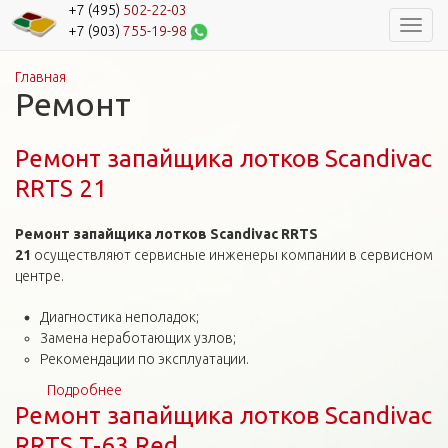
+7 (495)
502-22-03
Навиг
+7 (903)
755-19-98
Главная
Вы здесь
Ремонт
Ремонт запайщика лотков Scandivac
RRTS 21
Ремонт запайщика лотков Scandivac RRTS
21
осуществляют сервисные инженеры компании в сервисном
центре.
Диагностика неполадок;
Замена неработающих узлов;
Рекомендации по эксплуатации.
Подробнее
о Ремонт запайщика лотков Scandivac RRTS 21
Ремонт запайщика лотков Scandivac
RRTS T-63 Red