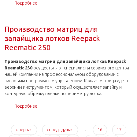
Подробнее
о Производство матриц для запайщика лотков
Reepack Reeflex 250
Производство матриц для
запайщика лотков Reepack
Reematic 250
Производство матриц для запайщика лотков Reepack
Reematic 250
осуществляют специалисты сервисного центра
нашей компании на профессиональном оборудовании с
числовым программным управлением. Каждая матрица идёт с
верхним инструментом, который осуществляет запайку и
контурную обрезку пленки по периметру лотка.
Подробнее
о Производство матриц для запайщика лотков
Reepack Reematic 250
Страницы
« первая
‹ предыдущая
…
16
17