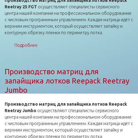
Производство матриц для запайщика лотков Reepack
Reetray 25 FGT
осуществляют специалисты сервисного
центра нашей компании на профессиональном оборудовании
с числовым программным управлением. Каждая матрица идёт с
верхним инструментом, который осуществляет запайку и
контурную обрезку пленки по периметру лотка.
Подробнее
о Производство матриц для запайщика лотков
Reepack Reetray 25 FGT
Производство матриц для
запайщика лотков Reepack Reetray
Jumbo
Производство матриц для запайщика лотков Reepack
Reetray Jumbo
осуществляют специалисты сервисного
центра нашей компании на профессиональном оборудовании
с числовым программным управлением. Каждая матрица идёт с
верхним инструментом, который осуществляет запайку и
контурную обрезку пленки по периметру лотка.