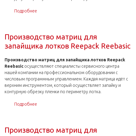
Подробнее
о Производство матриц для запайщика лотков
Reepack Reetray Jumbo
Производство матриц для
запайщика лотков Reepack Reebasic
Производство матриц для запайщика лотков Reepack
Reebasic
осуществляют специалисты сервисного центра
нашей компании на профессиональном оборудовании с
числовым программным управлением. Каждая матрица идёт с
верхним инструментом, который осуществляет запайку и
контурную обрезку пленки по периметру лотка.
Подробнее
о Производство матриц для запайщика лотков
Reepack Reebasic
Производство матриц для