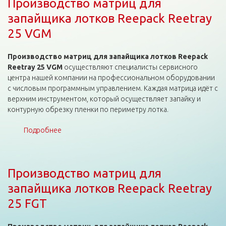
Производство матриц для
запайщика лотков Reepack Reetray
25 VGM
Производство матриц для запайщика лотков Reepack
Reetray 25 VGM
осуществляют специалисты сервисного
центра нашей компании на профессиональном оборудовании
с числовым программным управлением. Каждая матрица идёт с
верхним инструментом, который осуществляет запайку и
контурную обрезку пленки по периметру лотка.
Подробнее
о Производство матриц для запайщика лотков
Reepack Reetray 25 VGM
Производство матриц для
запайщика лотков Reepack Reetray
25 FGT