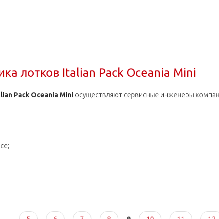
ка лотков Scandivac RRTS 63 Red
а лотков Italian Pack Oceania Mini
ian Pack Oceania Mini
осуществляют сервисные инженеры компании,
се;
а лотков Italian Pack Oceania Mini