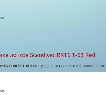
се;
ка лотков Scandivac RRTS T-63
а лотков Scandivac RRTS T-63 Red
ndivac RRTS T-63 Red
осуществляют сервисные инженеры компании
се;