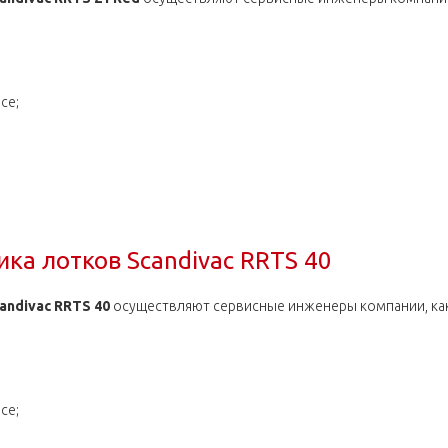
се;
ка лотков Scandivac RRTS 21 Red
ка лотков Scandivac RRTS 40
andivac RRTS 40
осуществляют сервисные инженеры компании, как в
се;