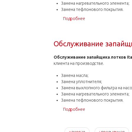
Замена нагревательного элемента;
Замена тефлонового покрытия.
Подробнее
о Обслуживание запайщи
Обслуживание запайщик
Обслуживание запайщика лотков Ital
клиента на производстве.
Замена масла;
Замена уплотнителя;
Замена выхлопного фильтра на насо
Замена нагревательного элемента;
Замена тефлонового покрытия.
Подробнее
о Обслуживание запайщик
Страницы