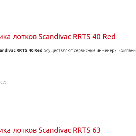
ка лотков Scandivac RRTS 40
ка лотков Scandivac RRTS 40 Red
ndivac RRTS 40 Red
осуществляют сервисные инженеры компании, 
се;
ка лотков Scandivac RRTS 40 Red
ка лотков Scandivac RRTS 63